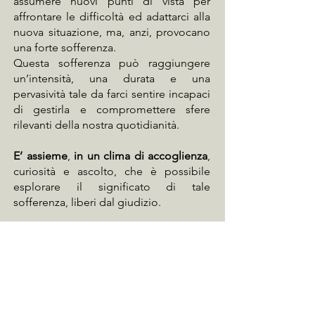
assumere nuovi punti di vista per
affrontare le difficoltà ed adattarci alla
nuova situazione, ma, anzi, provocano
una forte sofferenza.
Questa sofferenza può raggiungere
un’intensità, una durata e una
pervasività tale da farci sentire incapaci
di gestirla e compromettere sfere
rilevanti della nostra quotidianità.
E’ assieme
,
in un clima di accoglienza
,
curiosità e ascolto, che è possibile
esplorare il significato di tale
sofferenza, liberi dal giudizio.
“Possiamo affrontare mari pericolosi
se abbiamo la certezza di un porto sicuro”
.